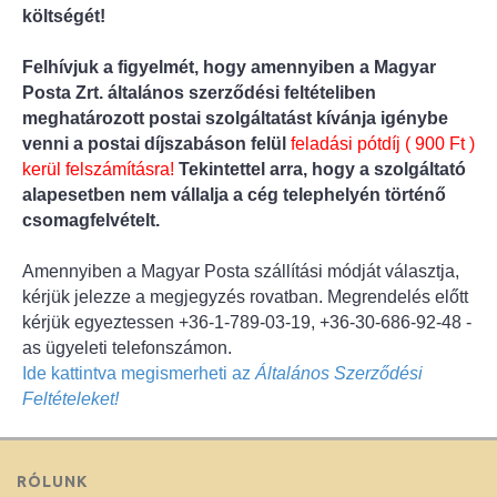
költségét!
Felhívjuk a figyelmét, hogy amennyiben a Magyar
Posta Zrt. általános szerződési feltételiben
meghatározott postai szolgáltatást kívánja igénybe
venni a postai díjszabáson felül
feladási pótdíj ( 900 Ft )
kerül felszámításra!
Tekintettel arra, hogy a szolgáltató
alapesetben nem vállalja a cég telephelyén történő
csomagfelvételt.
Amennyiben a Magyar Posta szállítási módját választja,
kérjük jelezze a megjegyzés rovatban. Megrendelés előtt
kérjük egyeztessen +36-1-789-03-19, +36-30-686-92-48 -
as ügyeleti telefonszámon.
Ide kattintva megismerheti az
Általános Szerződési
Feltételeket!
RÓLUNK