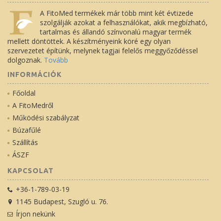
A FitoMed termékek már több mint két évtizede
szolgálják azokat a felhasználókat, akik megbízható,
tartalmas és állandó színvonalú magyar termék
mellett döntöttek. A készítményeink köré egy olyan
szervezetet építünk, melynek tagjai felelős meggyőződéssel
dolgoznak.
Tovább
INFORMÁCIÓK
Főoldal
A FitoMedről
Működési szabályzat
Búzafűlé
Szállítás
ÁSZF
KAPCSOLAT
+36-1-789-03-19
1145 Budapest, Szugló u. 76.
Írjon nekünk