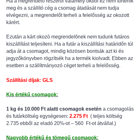
Ha a megrendelõ részéről valamely okból ez nem történik
meg és a szállító cég a csomag átadását nem tudja
elvégezni, a megrendelőt terheli a felelősség az okozott
kárért.
Ezután a kárt okozó megrendelõnek nem tudunk futáros
kiszállítást teljesíteni. Ha a futár a kiszállítási határidőn túl
adja át a csomagot, mindig közösen bontsák azt ki és
jegyzőkönyvben rögzítsék ha a termék kiolvadt. Ebben az
esetben a szállítmányozó céget terheli a felelősség.
Szállítási díjak: GLS
Kis értékű csomagok:
1 kg és 10.000 Ft alatti csomagok esetén
a csomagolás
és futárköltség egységesen:
2.275 Ft
( teljes költség
2.735 ebből az eladó 20%-ot – 560 Ft-ot átvállal.)
Nagyobb értékű és tömegű csomagok: