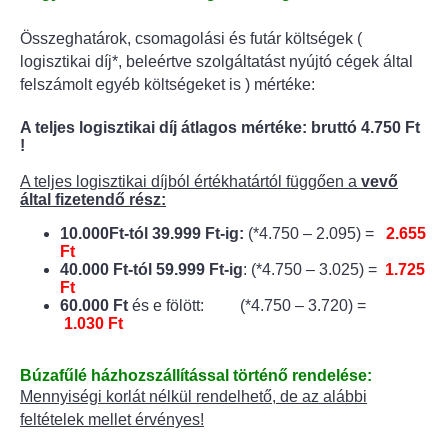
Összeghatárok, csomagolási és futár költségek (
logisztikai díj*, beleértve szolgáltatást nyújtó cégek által
felszámolt egyéb költségeket is ) mértéke:
A teljes logisztikai díj átlagos mértéke: bruttó 4.750 Ft
!
A teljes logisztikai díjból értékhatártól függően a
vevő
által fizetendő rész:
10.000Ft-tól 39.999 Ft-ig:
(*4.750 – 2.095) =
2.655
Ft
40.000 Ft-tól 59.999 Ft-ig
: (*4.750 – 3.025) =
1.725
Ft
60.000 Ft
és e fölött: (*4.750 – 3.720) =
1.030 Ft
Búzafűlé házhozszállítással történő rendelése:
Mennyiségi korlát nélkül rendelhető, de az alábbi
feltételek mellet érvényes!