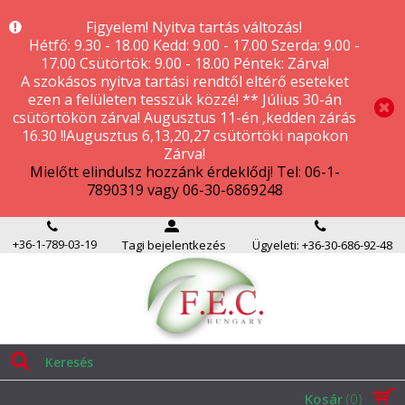
Figyelem! Nyitva tartás változás!
Hétfő: 9.30 - 18.00 Kedd: 9.00 - 17.00 Szerda: 9.00 -
17.00 Csütörtök: 9.00 - 18.00 Péntek: Zárva!
A szokásos nyitva tartási rendtől eltérő eseteket
ezen a felületen tesszük közzé! ** Július 30-án
csütörtökön zárva! Augusztus 11-én ,kedden zárás
16.30 !!Augusztus 6,13,20,27 csütörtöki napokon
Zárva!
Mielőtt elindulsz hozzánk érdeklődj! Tel: 06-1-
7890319 vagy 06-30-6869248
+36-1-789-03-19
Tagi bejelentkezés
Ügyeleti: +36-30-686-92-48
Kosár
(0)