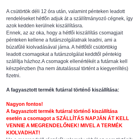
A csütörtök déli 12 óra után, valamint pénteken leadott
rendeléseket hétfőn adjuk át a szállítmányozó cégnek, így
azok kedden kerülnek kiszállításra.
Ennek, az az oka, hogy a hétfői kiszállítás csomagjait
pénteken kellene a futárszolgálatnak leadni, ami a
búzafûlé kiolvadásával járna. A hétfőtől csütörtökig
leadott csomagokat a futárszolgálat keddtől péntekig
szállítja házhoz.A csomagok ellenértékét a futárnak kell
készpénzben (ha nem átutalással történt a kiegyenlítés)
fizetni.
A fagyasztott termék futárral történő kiszállítása:
Nagyon fontos!
A fagyasztott termék futárral történő kiszállítása
esetén a csomagot a SZÁLLÍTÁS NAPJÁN ÁT KELL
VENNIE A MEGRENDELŐNEK! MIVEL A TERMÉK
KIOLVADHAT!