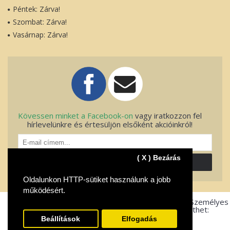
Péntek: Zárva!
Szombat: Zárva!
Vasárnap: Zárva!
Kövessen minket a Facebook-on
vagy iratkozzon fel
hírlevelünkre és értesüljön elsőként akcióinkról!
( X ) Bezárás
FELIRATKOZOK!
Oldalunkon HTTP-sütiket használunk a jobb
működésért.
© Fito-Net Kft. 2004-2025. Minden jog fenntartva. Személyes
átvétel esetén, az alábbi bankkártyákkal is fizethet:
Beállítások
Elfogadás