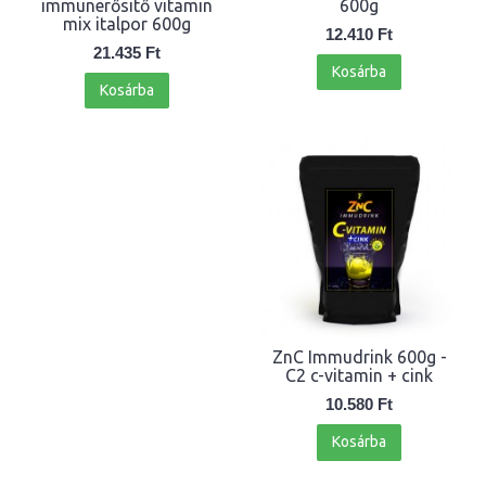
immunerősitő vitamin
600g
mix italpor 600g
12.410 Ft
21.435 Ft
Kosárba
Kosárba
ZnC Immudrink 600g -
C2 c-vitamin + cink
10.580 Ft
Kosárba