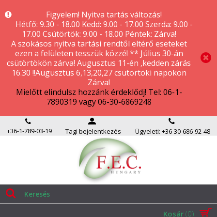
Figyelem! Nyitva tartás változás!
Hétfő: 9.30 - 18.00 Kedd: 9.00 - 17.00 Szerda: 9.00 -
17.00 Csütörtök: 9.00 - 18.00 Péntek: Zárva!
A szokásos nyitva tartási rendtől eltérő eseteket
ezen a felületen tesszük közzé! ** Július 30-án
csütörtökön zárva! Augusztus 11-én ,kedden zárás
16.30 !!Augusztus 6,13,20,27 csütörtöki napokon
Zárva!
Mielőtt elindulsz hozzánk érdeklődj! Tel: 06-1-
7890319 vagy 06-30-6869248
+36-1-789-03-19
Tagi bejelentkezés
Ügyeleti: +36-30-686-92-48
Kosár
(0)