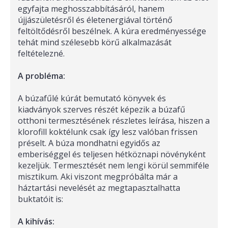
egyfajta meghosszabbításáról, hanem
újjászületésről és életenergiával történő
feltöltődésről beszélnek. A kúra eredményessége
tehát mind szélesebb körű alkalmazását
feltételezné.
A probléma:
A búzafűlé kúrát bemutató könyvek és
kiadványok szerves részét képezik a búzafű
otthoni termesztésének részletes leírása, hiszen a
klorofill koktélunk csak így lesz valóban frissen
préselt. A búza mondhatni egyidős az
emberiséggel és teljesen hétköznapi növényként
kezeljük. Termesztését nem lengi körül semmiféle
misztikum. Aki viszont megpróbálta már a
háztartási nevelését az megtapasztalhatta
buktatóit is:
A kihívás: