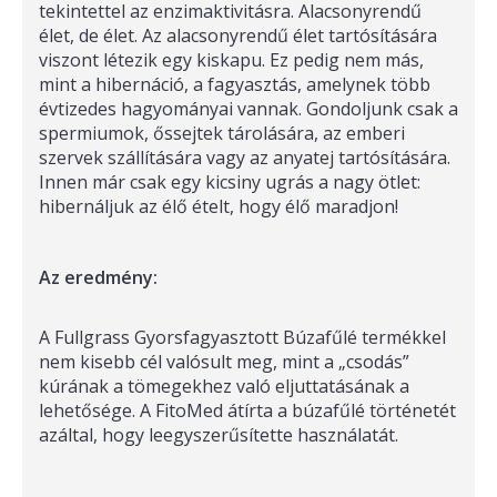
tekintettel az enzimaktivitásra. Alacsonyrendű
élet, de élet. Az alacsonyrendű élet tartósítására
viszont létezik egy kiskapu. Ez pedig nem más,
mint a hibernáció, a fagyasztás, amelynek több
évtizedes hagyományai vannak. Gondoljunk csak a
spermiumok, őssejtek tárolására, az emberi
szervek szállítására vagy az anyatej tartósítására.
Innen már csak egy kicsiny ugrás a nagy ötlet:
hibernáljuk az élő ételt, hogy élő maradjon!
Az eredmény:
A Fullgrass Gyorsfagyasztott Búzafűlé termékkel
nem kisebb cél valósult meg, mint a „csodás”
kúrának a tömegekhez való eljuttatásának a
lehetősége. A FitoMed átírta a búzafűlé történetét
azáltal, hogy leegyszerűsítette használatát.