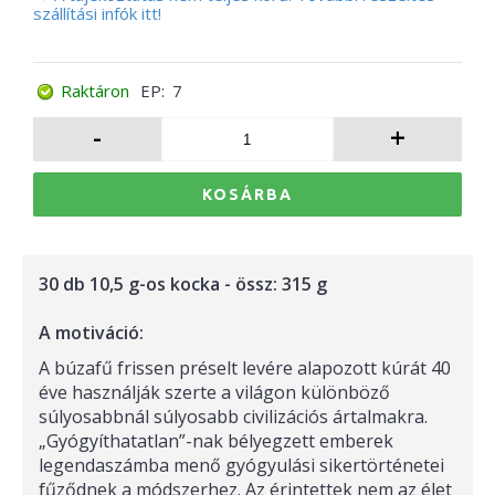
szállítási infók itt!
Raktáron
EP:
7
-
+
KOSÁRBA
30 db 10,5 g-os kocka - össz:
315 g
A motiváció:
A búzafű frissen préselt levére alapozott kúrát 40
éve használják szerte a világon különböző
súlyosabbnál súlyosabb civilizációs ártalmakra.
„Gyógyíthatatlan”-nak bélyegzett emberek
legendaszámba menő gyógyulási sikertörténetei
fűződnek a módszerhez. Az érintettek nem az élet