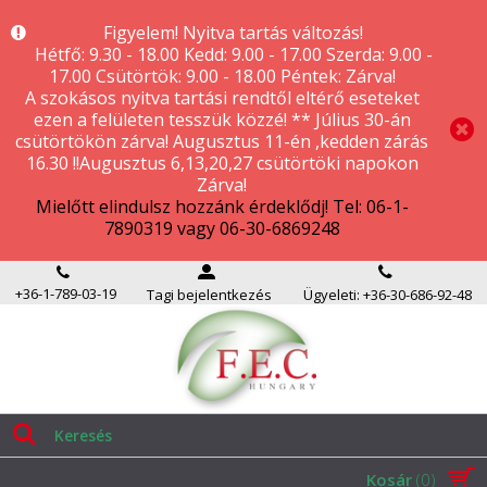
Figyelem! Nyitva tartás változás!
Hétfő: 9.30 - 18.00 Kedd: 9.00 - 17.00 Szerda: 9.00 -
17.00 Csütörtök: 9.00 - 18.00 Péntek: Zárva!
A szokásos nyitva tartási rendtől eltérő eseteket
ezen a felületen tesszük közzé! ** Július 30-án
csütörtökön zárva! Augusztus 11-én ,kedden zárás
16.30 !!Augusztus 6,13,20,27 csütörtöki napokon
Zárva!
Mielőtt elindulsz hozzánk érdeklődj! Tel: 06-1-
7890319 vagy 06-30-6869248
+36-1-789-03-19
Tagi bejelentkezés
Ügyeleti: +36-30-686-92-48
Kosár
(0)