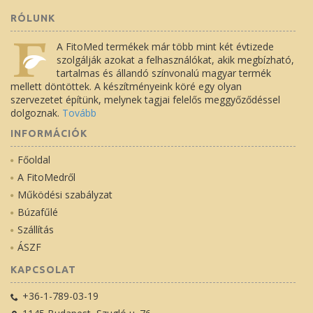
RÓLUNK
A FitoMed termékek már több mint két évtizede
szolgálják azokat a felhasználókat, akik megbízható,
tartalmas és állandó színvonalú magyar termék
mellett döntöttek. A készítményeink köré egy olyan
szervezetet építünk, melynek tagjai felelős meggyőződéssel
dolgoznak.
Tovább
INFORMÁCIÓK
Főoldal
A FitoMedről
Működési szabályzat
Búzafűlé
Szállítás
ÁSZF
KAPCSOLAT
+36-1-789-03-19