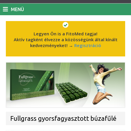
MENÜ
Legyen Ön is a FitoMed tagja!
Aktív tagként élvezze a közösségünk által kínált
kedvezményeket!
→
Regisztráció
Fullgrass gyorsfagyasztott búzafűlé