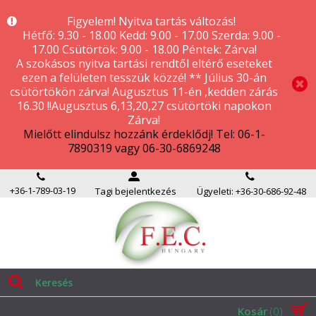
Figyelem! Nyitva tartás változás!
Hétfő: 9.30 - 18.00 Kedd: 9.00 - 17.00 Szerda: 9.00 -
17.00 Csütörtök: 9.00 - 18.00 Péntek: Zárva!
A szokásos nyitva tartási rendtől eltérő eseteket
ezen a felületen tesszük közzé! ** Július 30-án
csütörtökön zárva! Augusztus 11-én ,kedden zárás
16.30 !!Augusztus 6,13,20,27 csütörtöki napokon
Zárva!
Mielőtt elindulsz hozzánk érdeklődj! Tel: 06-1-
7890319 vagy 06-30-6869248
+36-1-789-03-19
Tagi bejelentkezés
Ügyeleti: +36-30-686-92-48
Kosár
(0)