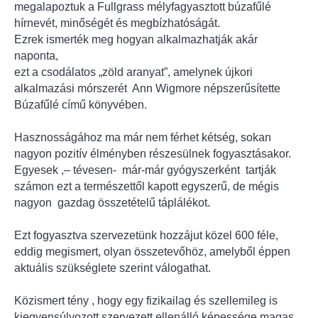
megalapoztuk a Fullgrass mélyfagyasztott búzafűlé
hírnevét, minőségét és megbízhatóságát.
Ezrek ismerték meg hogyan alkalmazhatják akár
naponta,
ezt a csodálatos „zöld aranyat”, amelynek újkori
alkalmazási mórszerét Ann Wigmore népszerűsítette
Búzafűlé című könyvében.
Hasznosságához ma már nem férhet kétség, sokan
nagyon pozitív élményben részesülnek fogyasztásakor.
Egyesek ,– tévesen- már-már gyógyszerként tartják
számon ezt a természettől kapott egyszerű, de mégis
nagyon gazdag összetételű táplálékot.
Ezt fogyasztva szervezetünk hozzájut közel 600 féle,
eddig megismert, olyan összetevőhöz, amelyből éppen
aktuális szükséglete szerint válogathat.
Közismert tény , hogy egy fizikailag és szellemileg is
kiegyensúlyozott szervezett ellenálló képessége magas,