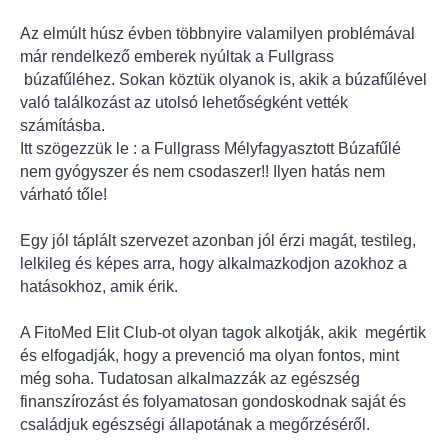
Az elmúlt húsz évben többnyire valamilyen problémával
már rendelkező emberek nyúltak a Fullgrass
búzafűléhez. Sokan köztük olyanok is, akik a búzafűlével
való találkozást az utolsó lehetőségként vették
számításba.
Itt szögezzük le : a Fullgrass Mélyfagyasztott Búzafűlé
nem gyógyszer és nem csodaszer!! Ilyen hatás nem
várható tőle!
Egy jól táplált szervezet azonban jól érzi magát, testileg,
lelkileg és képes arra, hogy alkalmazkodjon azokhoz a
hatásokhoz, amik érik.
A FitoMed Elit Club-ot olyan tagok alkotják, akik megértik
és elfogadják, hogy a prevenció ma olyan fontos, mint
még soha. Tudatosan alkalmazzák az egészség
finanszírozást és folyamatosan gondoskodnak saját és
családjuk egészségi állapotának a megőrzéséről.