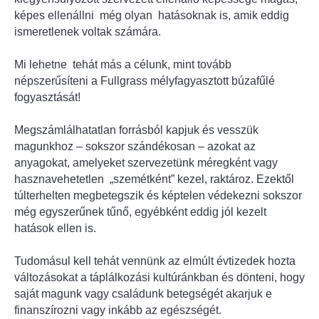
képes ellenállni még olyan hatásoknak is, amik eddig
ismeretlenek voltak számára.
Mi lehetne tehát más a célunk, mint tovább
népszerűsíteni a Fullgrass mélyfagyasztott búzafűlé
fogyasztását!
Megszámlálhatatlan forrásból kapjuk és vesszük
magunkhoz – sokszor szándékosan – azokat az
anyagokat, amelyeket szervezetünk méregként vagy
hasznavehetetlen „szemétként” kezel, raktároz. Ezektől
túlterhelten megbetegszik és képtelen védekezni sokszor
még egyszerűnek tűnő, egyébként eddig jól kezelt
hatások ellen is.
Tudomásul kell tehát vennünk az elmúlt évtizedek hozta
változásokat a táplálkozási kultúránkban és dönteni, hogy
saját magunk vagy családunk betegségét akarjuk e
finanszírozni vagy inkább az egészségét.