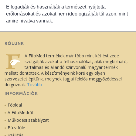
Elfogadják és használják a természet nyújtotta
erőforrásokat és azokat nem ideologizálják túl azon, mint
amire hivatva vannak.
RÓLUNK
A FitoMed termékek már több mint két évtizede
szolgálják azokat a felhasználókat, akik megbízható,
tartalmas és állandó színvonalú magyar termék
mellett döntöttek. A készítményeink köré egy olyan
szervezetet építünk, melynek tagjai felelős meggyőződéssel
dolgoznak.
Tovább
INFORMÁCIÓK
Főoldal
A FitoMedről
Működési szabályzat
Búzafűlé
Szállítás