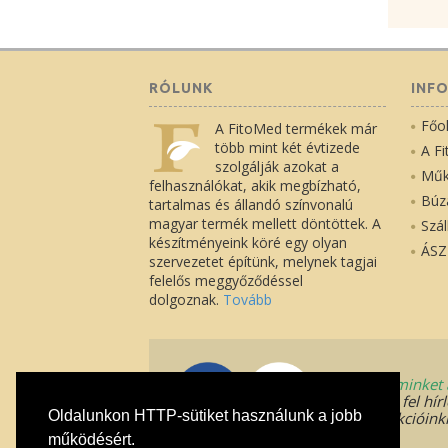
RÓLUNK
INF
Főol
A FitoMed termékek már
több mint két évtizede
A F
szolgálják azokat a
Műk
felhasználókat, akik megbízható,
Búz
tartalmas és állandó színvonalú
magyar termék mellett döntöttek. A
Szál
készítményeink köré egy olyan
ÁSZ
szervezetet építünk, melynek tagjai
felelős meggyőződéssel
dolgoznak.
Tovább
Kövessen minket 
iratkozzon fel hír
Oldalunkon HTTP-sütiket használunk a jobb
elsőként akcióinkr
működésért.