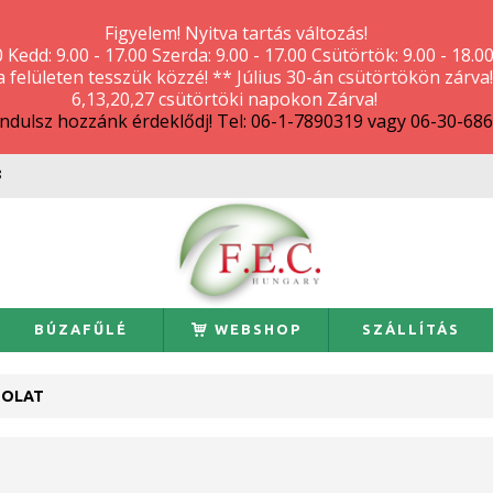
Figyelem! Nyitva tartás változás!
0 Kedd: 9.00 - 17.00 Szerda: 9.00 - 17.00 Csütörtök: 9.00 - 18.0
 a felületen tesszük közzé! ** Július 30-án csütörtökön zárv
6,13,20,27 csütörtöki napokon Zárva!
lindulsz hozzánk érdeklődj! Tel: 06-1-7890319 vagy 06-30-68
8
BÚZAFŰLÉ
WEBSHOP
SZÁLLÍTÁS
SOLAT