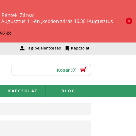
0 Péntek: Zárva!
a! Augusztus 11-én ,kedden zárás 16.30 !!Augusztus
69248
Tagi bejelentkezés
Kapcsolat
Kosár
(0)
KAPCSOLAT
BLOG