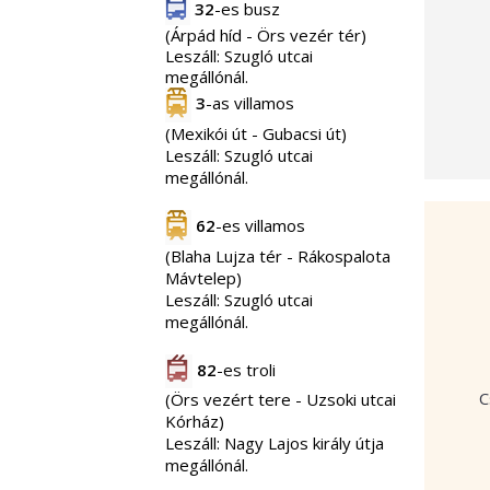
32
-es busz
(Árpád híd - Örs vezér tér)
Leszáll: Szugló utcai
megállónál.
3
-as villamos
(Mexikói út - Gubacsi út)
Leszáll: Szugló utcai
megállónál.
62
-es villamos
(Blaha Lujza tér - Rákospalota
Mávtelep)
Leszáll: Szugló utcai
megállónál.
82
-es troli
C
(Örs vezért tere - Uzsoki utcai
Kórház)
Leszáll: Nagy Lajos király útja
megállónál.