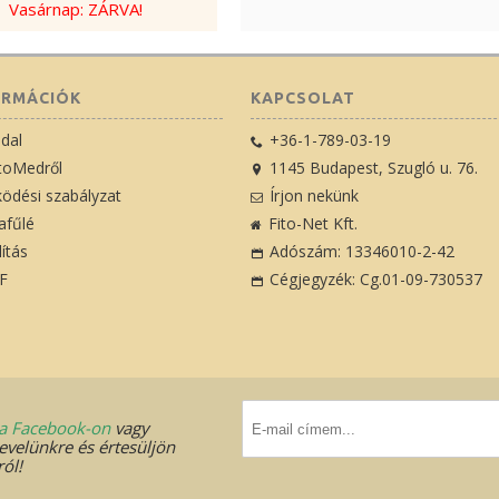
Vasárnap: ZÁRVA!
ORMÁCIÓK
KAPCSOLAT
dal
+36-1-789-03-19
itoMedről
1145 Budapest, Szugló u. 76.
ödési szabályzat
Írjon nekünk
afűlé
Fito-Net Kft.
lítás
Adószám: 13346010-2-42
F
Cégjegyzék: Cg.01-09-730537
a Facebook-on
vagy
levelünkre és értesüljön
ól!