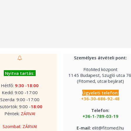
Személyes átvételi pont:
FitoMed központ
Nyitva tartás:
1145 Budapest, Szugló utca 76
(Fitomed, utcai bejárat)
Hétfő:
9:30
-
18:00
Kedd: 9:00 -
17:00
Ügyeleti telefon:
+36-30-686-92-48
Szerda: 9:00 -
17:00
sütörtök: 9:00 -
18:00
Telefon:
Péntek:
ZÁRVA!
+36-1-789-03-19
Szombat: ZÁRVA!
E-mail:
elit@fitomed.hu