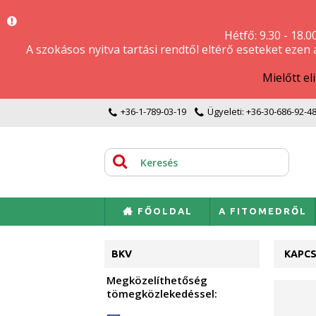
Hétfő: 9.30 - 18.0
A szokásos nyitva tartási rendtől eltérő eseteket ezen
Mielőtt e
+36-1-789-03-19
Ügyeleti: +36-30-686-92-4
FŐOLDAL
A FITOMEDRŐL
BKV
KAPC
Megközelíthetőség
tömegközlekedéssel: