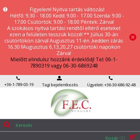
Figyelem! Nyitva tartás változás!
Hétfő: 9.30 - 18.00 Kedd: 9.00 - 17.00 Szerda: 9.00 -
17.00 Csütörtök: 9.00 - 18.00 Péntek: Zárva!
A szokásos nyitva tartási rendtől eltérő eseteket
ezen a felületen tesszük közzé! ** Július 30-án
csütörtökön zárva! Augusztus 11-én ,kedden zárás
16.30 !!Augusztus 6,13,20,27 csütörtöki napokon
Zárva!
Mielőtt elindulsz hozzánk érdeklődj! Tel: 06-1-
7890319 vagy 06-30-6869248
+36-1-789-03-19
Tagi bejelentkezés
Ügyeleti: +36-30-686-92-48
Kosár
(0)