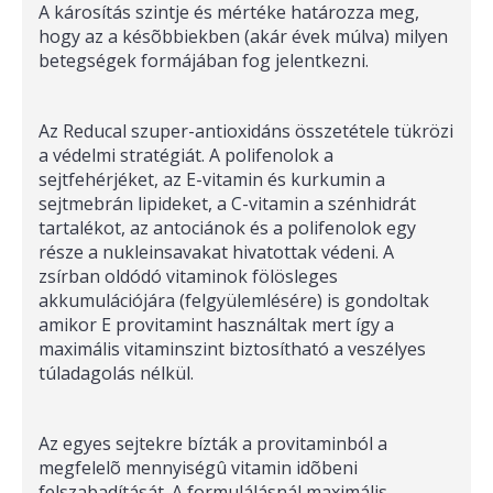
A károsítás szintje és mértéke határozza meg,
hogy az a késõbbiekben (akár évek múlva) milyen
betegségek formájában fog jelentkezni.
Az Reducal szuper-antioxidáns összetétele tükrözi
a védelmi stratégiát. A polifenolok a
sejtfehérjéket, az E-vitamin és kurkumin a
sejtmebrán lipideket, a C-vitamin a szénhidrát
tartalékot, az antociánok és a polifenolok egy
része a nukleinsavakat hivatottak védeni. A
zsírban oldódó vitaminok fölösleges
akkumulációjára (felgyülemlésére) is gondoltak
amikor E provitamint használtak mert így a
maximális vitaminszint biztosítható a veszélyes
túladagolás nélkül.
Az egyes sejtekre bízták a provitaminból a
megfelelõ mennyiségû vitamin idõbeni
felszabadítását. A formulálásnál maximális