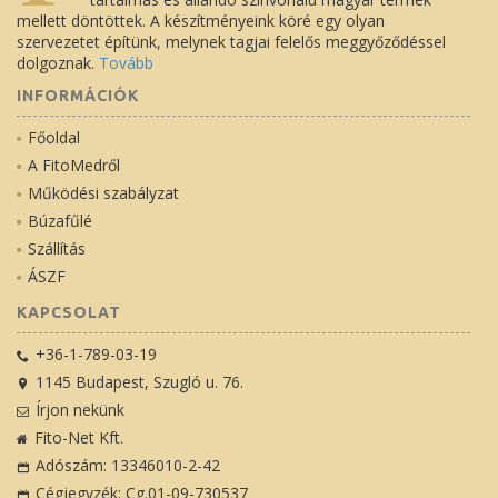
mellett döntöttek. A készítményeink köré egy olyan
szervezetet építünk, melynek tagjai felelős meggyőződéssel
dolgoznak.
Tovább
INFORMÁCIÓK
Főoldal
A FitoMedről
Működési szabályzat
Búzafűlé
Szállítás
ÁSZF
KAPCSOLAT
+36-1-789-03-19
1145 Budapest, Szugló u. 76.
Írjon nekünk
Fito-Net Kft.
Adószám: 13346010-2-42
Cégjegyzék: Cg.01-09-730537