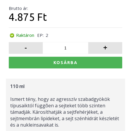
Brutto ár:
4.875 Ft
Raktáron
EP:
2
-
+
KOSÁRBA
110 ml
Ismert tény, hogy az agresszív szabadgyökök
típusaiktól függõen a sejteket több szinten
támadják. Károsíthatják a sejtfehérjéket, a
sejtmembrán lipideket, a sejt szénhidrát készletét
és a nukleinsavakat is.