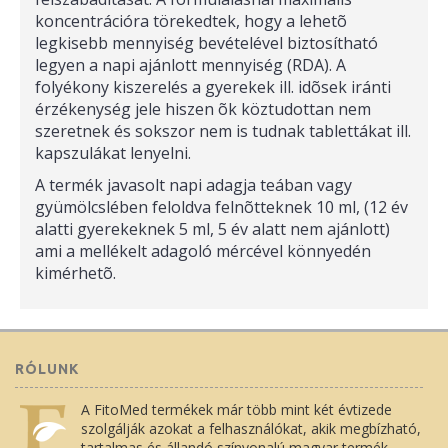
koncentrációra törekedtek, hogy a lehetõ
legkisebb mennyiség bevételével biztosítható
legyen a napi ajánlott mennyiség (RDA). A
folyékony kiszerelés a gyerekek ill. idõsek iránti
érzékenység jele hiszen õk köztudottan nem
szeretnek és sokszor nem is tudnak tablettákat ill.
kapszulákat lenyelni.
A termék javasolt napi adagja teában vagy
gyümölcslében feloldva felnõtteknek 10 ml, (12 év
alatti gyerekeknek 5 ml, 5 év alatt nem ajánlott)
ami a mellékelt adagoló mércével könnyedén
kimérhetõ.
RÓLUNK
A FitoMed termékek már több mint két évtizede
szolgálják azokat a felhasználókat, akik megbízható,
tartalmas és állandó színvonalú magyar termék