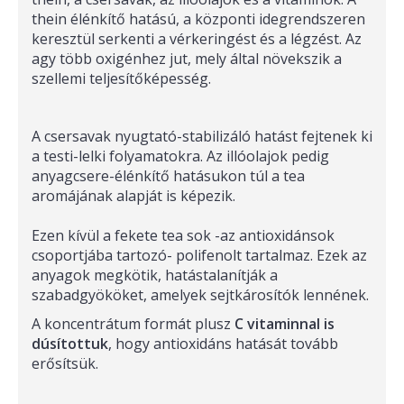
thein élénkítő hatású, a központi idegrendszeren
keresztül serkenti a vérkeringést és a légzést. Az
agy több oxigénhez jut, mely által növekszik a
szellemi teljesítőképesség.
A csersavak nyugtató-stabilizáló hatást fejtenek ki
a testi-lelki folyamatokra. Az illóolajok pedig
anyagcsere-élénkítő hatásukon túl a tea
aromájának alapját is képezik.
Ezen kívül a fekete tea sok -az antioxidánsok
csoportjába tartozó- polifenolt tartalmaz. Ezek az
anyagok megkötik, hatástalanítják a
szabadgyököket, amelyek sejtkárosítók lennének.
A koncentrátum formát plusz
C vitaminnal is
dúsítottuk
, hogy antioxidáns hatását tovább
erősítsük.