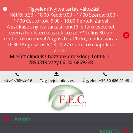
Figyelem! Nyitva tartás változás!
Hétfő: 9.30 - 18.00 Kedd: 9.00 - 17.00 Szerda: 9.00 -
17.00 Csütörtök: 9.00 - 18.00 Péntek: Zárva!
A szokásos nyitva tartási rendtől eltérő eseteket
ezen a felületen tesszük közzé! ** Július 30-án
csütörtökön zárva! Augusztus 11-én ,kedden zárás
16.30 !!Augusztus 6,13,20,27 csütörtöki napokon
Zárva!
Mielőtt elindulsz hozzánk érdeklődj! Tel: 06-1-
7890319 vagy 06-30-6869248
+36-1-789-03-19
Tagi bejelentkezés
Ügyeleti: +36-30-686-92-48
Kosár
(0)