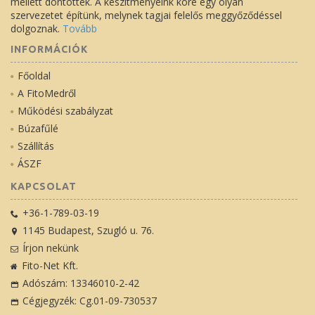
mellett döntöttek. A készítményeink köré egy olyan
szervezetet építünk, melynek tagjai felelős meggyőződéssel
dolgoznak.
Tovább
INFORMÁCIÓK
Főoldal
A FitoMedről
Működési szabályzat
Búzafűlé
Szállítás
ÁSZF
KAPCSOLAT
+36-1-789-03-19
1145 Budapest, Szugló u. 76.
Írjon nekünk
Fito-Net Kft.
Adószám: 13346010-2-42
Cégjegyzék: Cg.01-09-730537