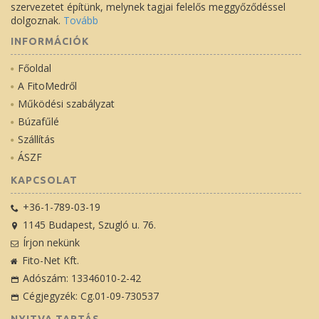
szervezetet építünk, melynek tagjai felelős meggyőződéssel
dolgoznak.
Tovább
INFORMÁCIÓK
Főoldal
A FitoMedről
Működési szabályzat
Búzafűlé
Szállítás
ÁSZF
KAPCSOLAT
+36-1-789-03-19
1145 Budapest, Szugló u. 76.
Írjon nekünk
Fito-Net Kft.
Adószám: 13346010-2-42
Cégjegyzék: Cg.01-09-730537