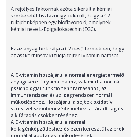
A rejtélyes faktornak azóta sikerült a kémiai
szerkezetét tisztázni így kiderült, hogy a C2
tulajdonképpen egy bioflavonoid, amelynek
kémiai neve L-Epigallokatechin (EGC).
Ez az anyag biztosítja a C2 nevű termékben, hogy
az aszkorbinsav ki tudja fejteni vitamin hatását.
A C-vitamin hozzájárul a normál energiatermelő
anyagcsere-folyamatokhoz, valamint a normál
pszichológiai funkció fenntartásához, az
immunrendszer és az idegrendszer normál
működéséhez. Hozzájárul a sejtek oxidatív
stresszel szembeni védelméhez, a fáradtság és
a kifáradás csökkentéséhez.
A C-vitamin hozzájárul a normál
kollagénképződéshez és ezen keresztül az erek
normál állapotának, működésének