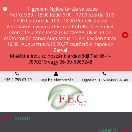
Figyelem! Nyitva tartás változás!
Hétfő: 9.30 - 18.00 Kedd: 9.00 - 17.00 Szerda: 9.00 -
17.00 Csütörtök: 9.00 - 18.00 Péntek: Zárva!
A szokásos nyitva tartási rendtől eltérő eseteket
ezen a felületen tesszük közzé! ** Július 30-án
csütörtökön zárva! Augusztus 11-én ,kedden zárás
16.30 !!Augusztus 6,13,20,27 csütörtöki napokon
Zárva!
Mielőtt elindulsz hozzánk érdeklődj! Tel: 06-1-
7890319 vagy 06-30-6869248
+36-1-789-03-19
Tagi bejelentkezés
Ügyeleti: +36-30-686-92-48
Kosár
(0)