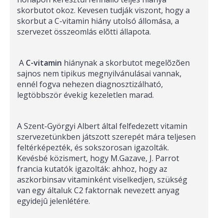
skorbutot okoz. Kevesen tudják viszont, hogy a
skorbut a C-vitamin hiány utolsó állomása, a
szervezet összeomlás elõtti állapota.
A
C-vitamin
hiánynak a skorbutot megelõzõen
sajnos nem tipikus megnyilvánulásai vannak,
ennél fogva nehezen diagnosztizálható,
legtöbbször évekig kezeletlen marad.
A Szent-Györgyi Albert által felfedezett vitamin
szervezetünkben játszott szerepét mára teljesen
feltérképezték, és sokszorosan igazolták.
Kevésbé közismert, hogy M.Gazave, J. Parrot
francia kutatók igazolták: ahhoz, hogy az
aszkorbinsav vitaminként viselkedjen, szükség
van egy általuk C2 faktornak nevezett anyag
egyidejû jelenlétére.