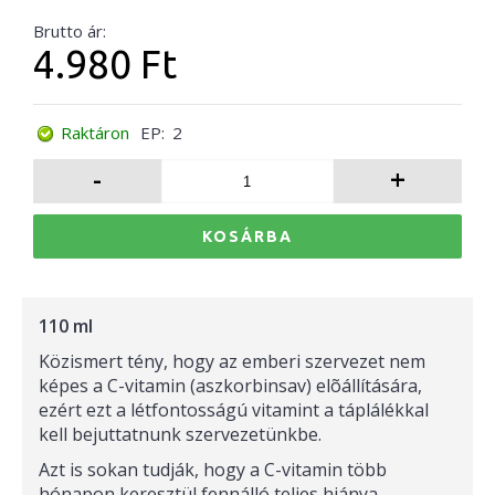
Brutto ár:
4.980 Ft
Raktáron
EP:
2
-
+
KOSÁRBA
110 ml
Közismert tény, hogy az emberi szervezet nem
képes a C-vitamin (aszkorbinsav) elõállítására,
ezért ezt a létfontosságú vitamint a táplálékkal
kell bejuttatnunk szervezetünkbe.
Azt is sokan tudják, hogy a C-vitamin több
hónapon keresztül fennálló teljes hiánya