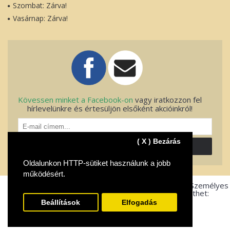
Szombat: Zárva!
Vasárnap: Zárva!
Kövessen minket a Facebook-on
vagy iratkozzon fel
hírlevelünkre és értesüljön elsőként akcióinkról!
( X ) Bezárás
FELIRATKOZOK!
Oldalunkon HTTP-sütiket használunk a jobb
működésért.
© Fito-Net Kft. 2004-2025. Minden jog fenntartva. Személyes
átvétel esetén, az alábbi bankkártyákkal is fizethet:
Beállítások
Elfogadás