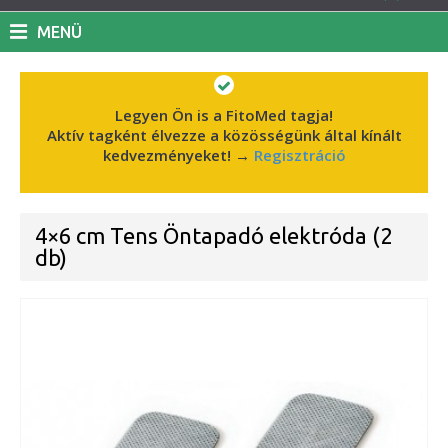
MENÜ
Legyen Ön is a FitoMed tagja!
Aktív tagként élvezze a közösségünk által kínált
kedvezményeket!
→
Regisztráció
4×6 cm Tens Öntapadó elektróda (2
db)