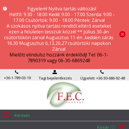
Figyelem! Nyitva tartás változás!
Hétfő: 9.30 - 18.00 Kedd: 9.00 - 17.00 Szerda: 9.00 -
17.00 Csütörtök: 9.00 - 18.00 Péntek: Zárva!
A szokásos nyitva tartási rendtől eltérő eseteket
ezen a felületen tesszük közzé! ** Július 30-án
csütörtökön zárva! Augusztus 11-én ,kedden zárás
16.30 !!Augusztus 6,13,20,27 csütörtöki napokon
Zárva!
Mielőtt elindulsz hozzánk érdeklődj! Tel: 06-1-
7890319 vagy 06-30-6869248
+36-1-789-03-19
Tagi bejelentkezés
Ügyeleti: +36-30-686-92-48
Kosár
(0)